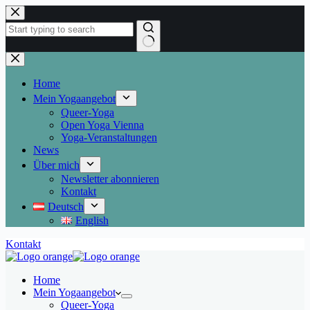
Skip
to
content
No
results
Home
Mein Yogaangebot
Queer-Yoga
Open Yoga Vienna
Yoga-Veranstaltungen
News
Über mich
Newsletter abonnieren
Kontakt
Deutsch
English
Kontakt
Home
Mein Yogaangebot
Queer-Yoga