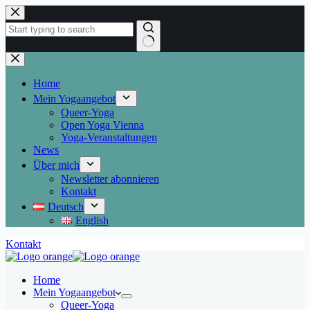
Skip
to
content
No
results
Home
Mein Yogaangebot
Queer-Yoga
Open Yoga Vienna
Yoga-Veranstaltungen
News
Über mich
Newsletter abonnieren
Kontakt
Deutsch
English
Kontakt
Home
Mein Yogaangebot
Queer-Yoga